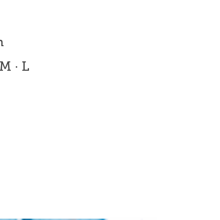
n
M · L