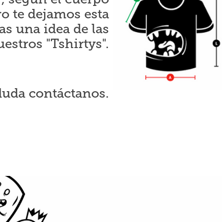
ro te dejamos esta
as una idea de las
stros "Tshirtys".
 duda contáctanos.