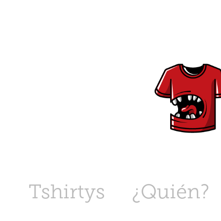
Tshirtys
¿Quién?